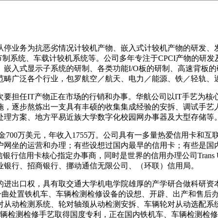
，从停业务为抗恶劣情况计较机产物、嵌入式计较机产物的研发
节制系统、车载计较机系统等。公司多年专注于CPCI产物的研发及
嵌入式显示子系统的研制、各类功能I/O板的研制、高速背板
范畴广泛各个行业，包罗航空／航天、电力／能源、铁／轻轨、
司次要担任IT产物正在市场的行销和办事。华航公司以IT手艺为
施，逐步熬炼出一支具有丰硕的收集集成经验的安拆、调试手艺
处理方案、地方平易近族大学数字化校园网办事器及大型存储等
金700万美元，年收入1755万。公司具有一多量热爱信用卡和
户网坐的运营和办理；有些设想过国内最早的信用卡；有些是国内
行信用卡核心指定办事商，同时是世界的信用办理公司Trans Uni
业银行、招商银行、挪动通信无限公司、（环联）信用局。
的进出口权，具有取交通大学机电学院雄厚的产学研合做科研资本劣
做劣势，一曲处置铁机车、车辆检测检修设备的设想、开辟、出产和售
对从动检测系统、轮对轴颈从动检测安拆、车辆轮对从动选配系
辆检测检修手艺取得国度专利，正在国内铁机车、车辆检测检修范畴