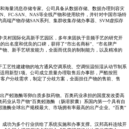
商和海量消息存储专家。公司具备从数据存储、数据办理到容灾
、FC-SAN、NAS等全线产物和使用软件，并针对中国市场特
高端产物存储SAN系列、集群收集存储办事器、SVM虚拟存
于中关村国际化高新手艺园区，多年来固执于音频手艺的研究开
高的出名度和优良的口碑，获得了“市出名商标”、“市名牌产
新产物、新手艺研发能力，全面而优良的制制能力，以及精准的
于工艺性建建物的地方通风空调系统、空调恒温恒湿从动节制系
，适用新型1项。公司成立质量办理取售后办事部，严酷按照
针对客户分歧需求，制定了分歧方案，全面担任产物的售前、售
业出产蚓激酶等卵白质多肽药物。百奥药业承担的国度发改委高
奥药业从导产物“百奥蚓激酶 （肠溶胶囊）系国内第一个具有自
激酶全球出产规模最大、市场拥有率最高的出产企业。“百奥”
。成功为多个行业供给了系统实施和办事支撑。汉邦高科连续开