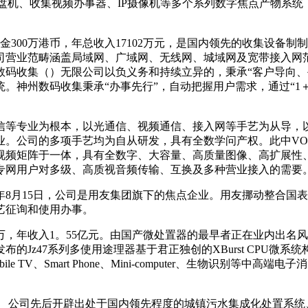
盘机、收集视频办事器、IP摄像机等多个系列数字焦点产物系
万港币，年总收入17102万元，是国内领先的收集设备制制商。200
司营业范畴涵盖局域网、广域网、无线网、城域网及宽带接入网
数码收集（）无限公司以负义务和持续立异的，秉承“客户导向、
。神州数码收集秉承“办事先行”，自动把握用户需求，通过“1＋
信等专业为根本，以光通信、视频通信、接入网等手艺为从导，
业。公司的多项手艺均为自从研发，具有全数学问产权。此中VO
视频矩阵于一体，具有全数字、大容量、高质量图像、高扩展性
专网用户对多级、高质视音频传输、互换及多种营业接入的需要
8月15日，公司是用友集团旗下的焦点企业。用友挪动整合国
艺征询和使用办事。
5万，年收入1。55亿元。由国产微处置器的最早者正在业内出名
的Jz47系列多使用途理器基于君正独创的XBurst CPU
e TV、Smart Phone、Mini-computer、生物识别
。 公司先后开辟出处于国内领先程度的城镇污水集成化处置系统