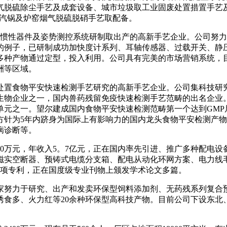
脱硫除尘手艺及成套设备、城市垃圾取工业固废处置措置手艺及成
煤汽锅及炉窑烟气脱硫脱硝手艺取配备。
置惯性器件及姿势测控系统研制取出产的高新手艺企业。公司努
的例子，已研制成功加快度计系列、耳轴传感器、过载开关、静
种产物通过定型，投入利用。公司具有完美的市场营销系统，目
洲等区域。
业处置食物平安快速检测手艺研究的高新手艺企业。公司集科技研
生物企业之一，国内兽药残留免疫快速检测手艺范畴的出名企业。
元之一。望尔建成国内食物平安快速检测范畴第一个达到GMP
方针为5年内跻身为国际上有影响力的国内龙头食物平安检测产
病诊断等。
00万元，年收入5。7亿元，正在国内率先引进、推广多种配电
磁实空断器、预铸式电缆分支箱、配电从动化环网方案、电力线毛
3项专利，正在国度级专业刊物上颁发学术论文多篇。
一家努力于研究、出产和发卖环保型饲料添加剂、无药残系列复
食多、火力红等20余种环保型高科技产物。目前公司下设东北、