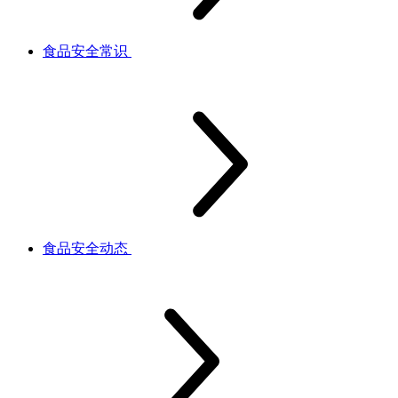
食品安全常识
食品安全动态